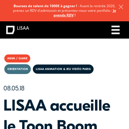
Bourses de talent de 1000€ à gagner !
- Avant la rentrée 2026,
prenez un RDV d'admission et présentez-nous votre portfolio :
Je
prends RDV
!
LISAA
ANIM / GAME
ORIENTATION
LISAA ANIMATION & JEU VIDÉO PARIS
08.05.18
LISAA accueille
le Toon Boom