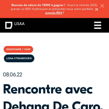
Bourses de talent de 1000€ à gagner !
- Avant la rentrée 2026,
prenez un RDV d'admission et présentez-nous votre portfolio :
Je
prends RDV
!
LISAA
GRAPHISME / COM'
LISAA STRASBOURG
08.06.22
Rencontre avec
Dehana De Caro,