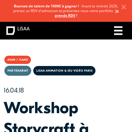
Bourses de talent de 1000€ à gagner !
- Avant la rentrée 2026,
prenez un RDV d'admission et présentez-nous votre portfolio :
Je
prends RDV
!
LISAA
ANIM / GAME
PARTENARIAT
LISAA ANIMATION & JEU VIDÉO PARIS
16.04.18
Workshop
Storycraft à