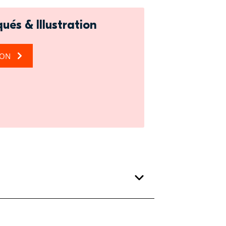
ués & Illustration
ION