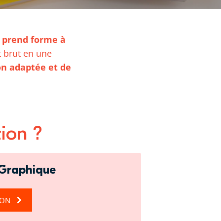
é prend forme à
t brut en une
n adaptée et de
tion ?
 Graphique
ION