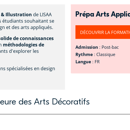
Prépa Arts Appliq
s
& Illustration
de LISAA
s étudiants souhaitant se
gn et des arts appliqués.
DÉCOUVRIR LA FORMAT
solide de connaissances
en
méthodologies de
Admission
: Post-bac
nts d'explorer les
Rythme
: Classique
Langue
: FR
ons spécialisées en design
eure des Arts Décoratifs