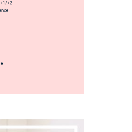
c+1/+2
ance
le
à Paris !