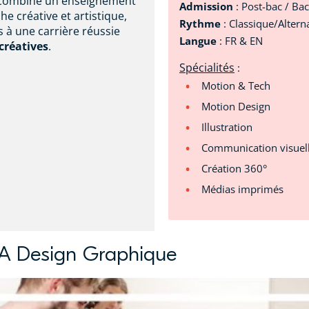
 combine un enseignement
Admission
: Post-bac / Ba
e créative et artistique,
Rythme
: Classique/Altern
rs à une carrière réussie
Langue
: FR & EN
 créatives
.
Spécialités
:
Motion & Tech
Motion Design
Illustration
Communication visuel
Création 360°
Médias imprimés
AA Design Graphique
e LISAA Design Graphique, 