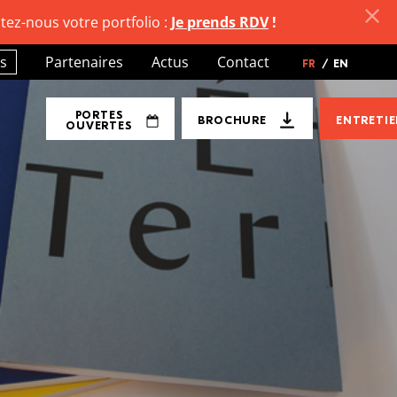
tez-nous votre portfolio :
Je prends RDV
!
s
Partenaires
Actus
Contact
FR
/
EN
PORTES
BROCHURE
ENTRETI
OUVERTES