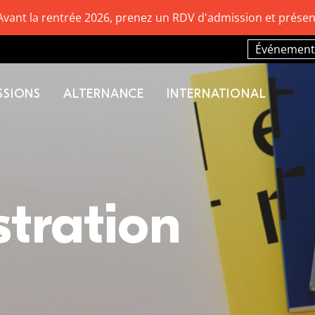
Avant la rentrée 2026, prenez un RDV d'admission et présen
Événement
SSIONS
ALTERNANCE
INTERNATIONAL
stration