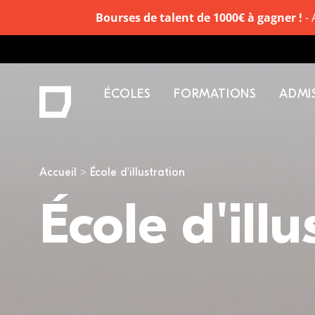
Bourses de talent de 1000€ à gagner !
- 
ÉCOLES
FORMATIONS
ADMI
Vous êtes ici
Accueil
École d'illustration
École d'illu