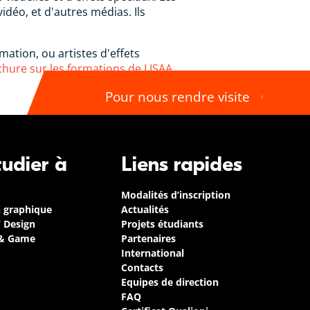
déo, et d'autres médias. Ils
ation, ou artistes d'effets
ure sur les formations de LISAA
.
Pour nous rendre visite
tudier à
Liens rapides
Modalités d’inscription
n graphique
Actualités
/ Design
Projets étudiants
 & Game
Partenaires
International
Contacts
Equipes de direction
FAQ