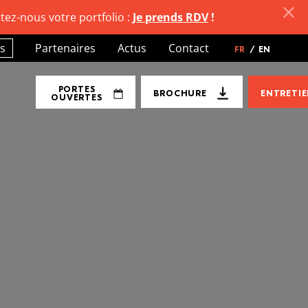
tez-nous votre portfolio :
Je prends RDV
!
s
Partenaires
Actus
Contact
FR
/
EN
PORTES
BROCHURE
ENTRETI
OUVERTES