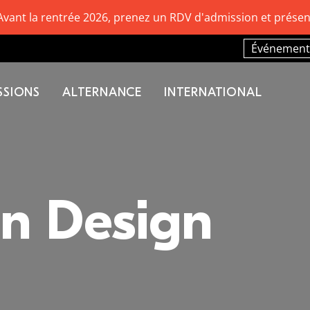
Avant la rentrée 2026, prenez un RDV d'admission et présen
Événement
SSIONS
ALTERNANCE
INTERNATIONAL
n Design