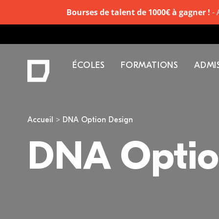
Bourses de talent de 1000€ à gagner !
- 
ÉCOLES
FORMATIONS
ADMI
Vous êtes ici
Accueil
DNA Option Design
DNA Optio