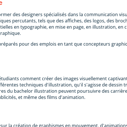
e
ormer des designers spécialisés dans la communication visu
ues percutants, tels que des affiches, des logos, des broch
elles en typographie, en mise en page, en illustration, en c
 graphique.
éparés pour des emplois en tant que concepteurs graphiqu
x étudiants comment créer des images visuellement captivan
férentes techniques d'illustration, qu'il s'agisse de dessin tr
res du bachelor illustration peuvent poursuivre des carrièr
ublicités, et même des films d'animation.
 sur la création de graphismes en mouvement, d'animations v