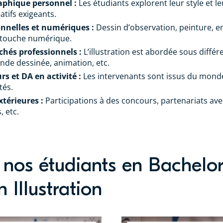
aphique personnel :
Les étudiants explorent leur style et le
atifs exigeants.
onnelles et numériques :
Dessin d’observation, peinture, enc
retouche numérique.
chés professionnels :
L’illustration est abordée sous différ
bande dessinée, animation, etc.
s et DA en activité :
Les intervenants sont issus du mond
tés.
xtérieures :
Participations à des concours, partenariats ave
, etc.
nos étudiants en Bachelo
 Illustration