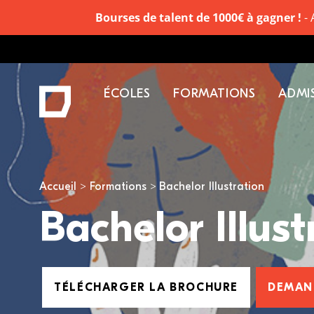
Bourses de talent de 1000€ à gagner !
- 
ÉCOLES
FORMATIONS
ADMI
Vous êtes ici
Accueil
Formations
Bachelor Illustration
Bachelor Illust
TÉLÉCHARGER LA BROCHURE
DEMAN