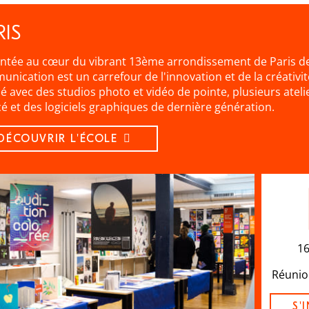
RIS
ntée au cœur du vibrant 13ème arrondissement de Paris de
nication est un carrefour de l'innovation et de la créativ
é avec des studios photo et vidéo de pointe, plusieurs atel
é et des logiciels graphiques de dernière génération.
DÉCOUVRIR L'ÉCOLE
16
Réunio
S'