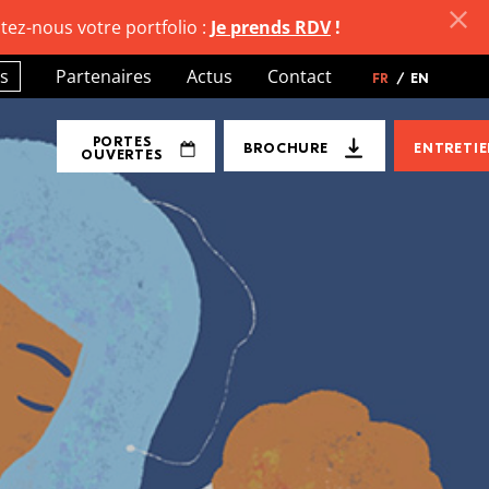
tez-nous votre portfolio :
Je prends RDV
!
s
Partenaires
Actus
Contact
FR
/
EN
PORTES
BROCHURE
ENTRETI
OUVERTES