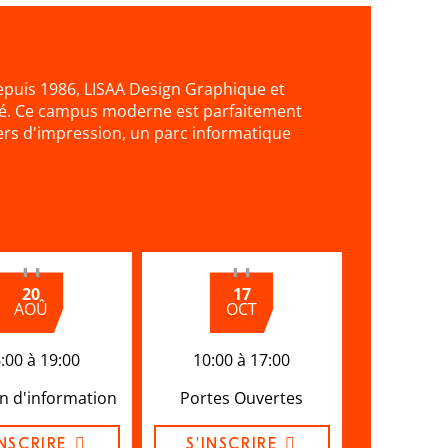
puis 1986, LISAA Design Graphique et
ité. Ce campus moderne est parfaitement
iers d'impression, un parc informatique
20
17
AOÛ
OCT
:00 à 19:00
10:00 à 17:00
n d'information
Portes Ouvertes
INSCRIRE
S'INSCRIRE