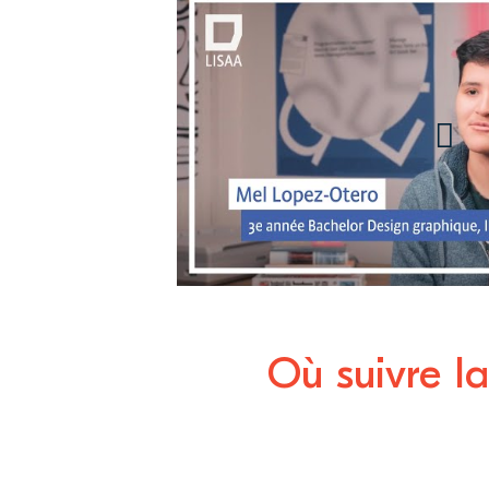
Mel, étudiante 
Bachelor Design
LISAA Design G
Communication
Où suivre l