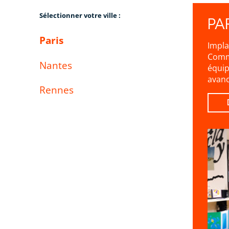
Sélectionner votre ville :
PA
Paris
Impla
Commu
Nantes
équip
avanc
Rennes