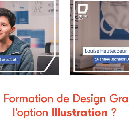
3ème année
Louise, en 
 Graphique à
Design Gra
raphique &
Design Gra
Communicat
a Formation de Design Gr
l'option
Illustration
?