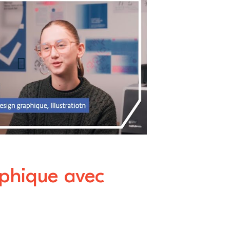
2e année Bachelor
phique à LISAA
phique &
ion
aphique avec