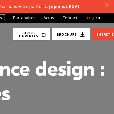
tez-nous votre portfolio :
Je prends RDV
!
s
Partenaires
Actus
Contact
FR
/
EN
PORTES
BROCHURE
ENTRETI
OUVERTES
nce design :
és