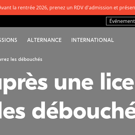
Avant la rentrée 2026, prenez un RDV d'admission et présen
Événement
SSIONS
ALTERNANCE
INTERNATIONAL
uvrez les débouchés
près une lice
les débouch