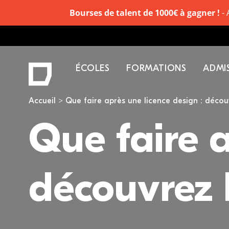
Bourses de talent de 1000€ à gagner !
- 
ÉCOLES
FORMATIONS
ADMI
Vous êtes ici
Accueil
Que faire après une licence design : déco
Que faire a
découvrez 