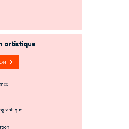
n artistique
ION
ance
pographique
ation