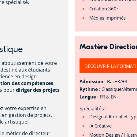
e spécialisé.
Création 360°
Médias imprimés
Mastère Directio
stique
l'aboutissement de votre
DÉCOUVRIR LA FORMAT
destiné aux étudiants
rience en design
Admission
: Bac+3/+4
sition des compétences
Rythme
: Classique/Altern
es pour
diriger des projets
Langue
: FR & EN
z votre expertise en
Spécialités
:
t en gestion de projets,
Design éditorial et Ty
e artistique.
IA Créative
le métier de directeur
Motion Design / Illustr