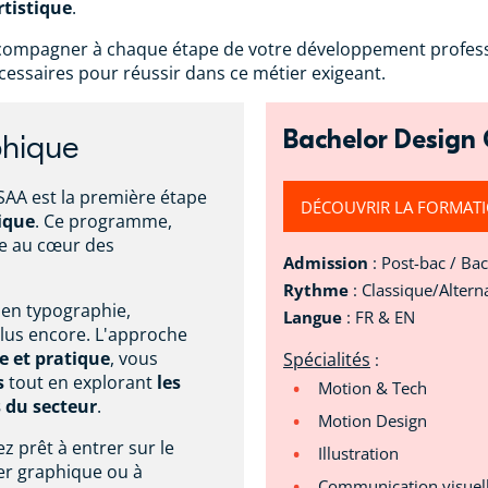
rtistique
.
compagner à chaque étape de votre développement professi
essaires pour réussir dans ce métier exigeant.
Bachelor Design
phique
SAA est la première étape
DÉCOUVRIR LA FORMAT
tique
. Ce programme,
ge au cœur des
Admission
: Post-bac / Ba
Rythme
: Classique/Altern
 en typographie,
Langue
: FR & EN
n plus encore. L'approche
e et pratique
, vous
Spécialités
:
s
tout en explorant
les
Motion & Tech
 du secteur
.
Motion Design
ez prêt à entrer sur le
Illustration
er graphique ou à
Communication visuel