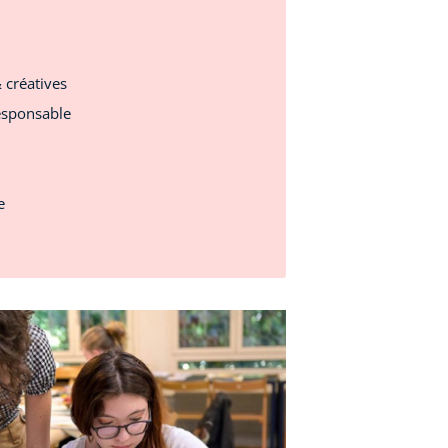
& créatives
esponsable
e