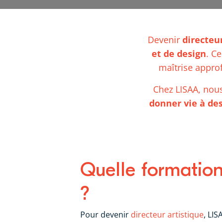
Devenir
directeu
et de design
. Ce
maîtrise appro
Chez LISAA, nou
donner vie à de
Quelle formation
?
Pour devenir
directeur artistique
, LI