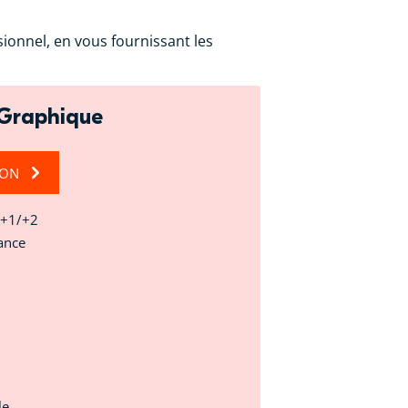
onnel, en vous fournissant les
 Graphique
ION
c+1/+2
ance
le