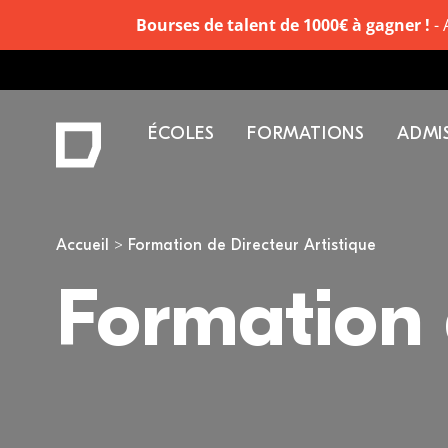
Bourses de talent de 1000€ à gagner !
- 
ÉCOLES
FORMATIONS
ADMI
Vous êtes ici
Accueil
Formation de Directeur Artistique
Formation 