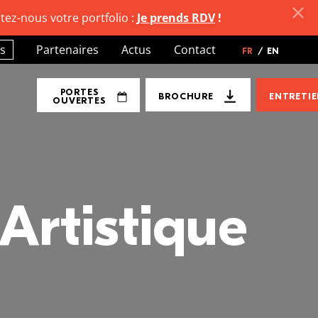
tez-nous votre portfolio :
Je prends RDV
!
s
Partenaires
Actus
Contact
FR
/
EN
PORTES
BROCHURE
ENTRETI
OUVERTES
Artistique