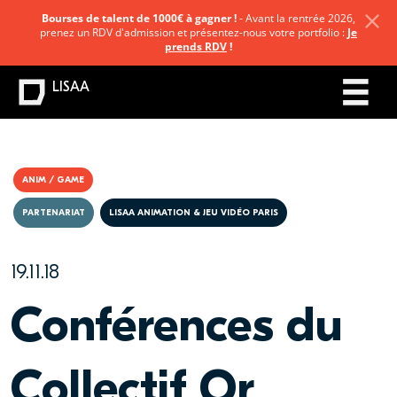
Bourses de talent de 1000€ à gagner !
- Avant la rentrée 2026,
prenez un RDV d'admission et présentez-nous votre portfolio :
Je
prends RDV
!
LISAA
ANIM / GAME
PARTENARIAT
LISAA ANIMATION & JEU VIDÉO PARIS
19.11.18
Conférences du
Collectif Or