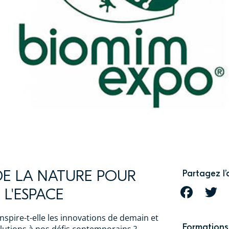
 DE LA NATURE POUR
Partagez l’
L'ESPACE
FACEBOOK
T
spire-t-elle les innovations de demain et
Formations 
olutions à nos défis contemporains ?