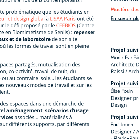
Mastère des
ette problématique que les étudiants en
eur et design global
à
LISAA Paris
ont été
En savoir pl
ur le défi proposé par le
CEEBIOS
(Centre
ce en Biomimétisme de Senlis) :
repenser
aux et de laboratoire
de son site
 où les formes de travail sont en pleine
Projet suivi
Marie-Eve Bi
espaces partagés, mutualisation des
Architecte 
ion, co-activité, travail de nuit, du
Raissi / Arc
u au contraire isolé... les étudiants se
Projet suivi
les nouveaux modes de travail et sur les
lent.
Élise Fouin
Designer pro
né des espaces dans une démarche de
Design
vel aménagement
,
scénarios d’usage
,
rvices
associés… matérialisés à
Projet suivi
 sur différents supports, par différents
Paul Jouan
Designer / A
- Flavie+Pau