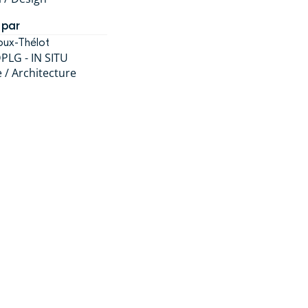
 par
oux-Thélot
DPLG - IN SITU
 / Architecture