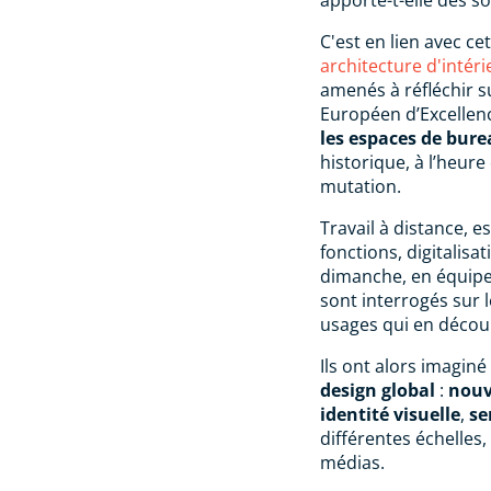
C'est en lien avec c
architecture d'intéri
amenés à réfléchir s
Européen d’Excellen
les espaces de bure
historique, à l’heure
mutation.
Travail à distance, 
fonctions, digitalisat
dimanche, en équipe o
sont interrogés sur 
usages qui en décou
Ils ont alors imagi
design global
:
nou
identité visuelle
,
se
différentes échelles,
médias.