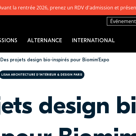
Avant la rentrée 2026, prenez un RDV d'admission et présen
Événement
SSIONS
ALTERNANCE
INTERNATIONAL
Des projets design bio-inspirés pour Biomim'Expo
LISAA ARCHITECTURE D’INTÉRIEUR & DESIGN PARIS
ets design b