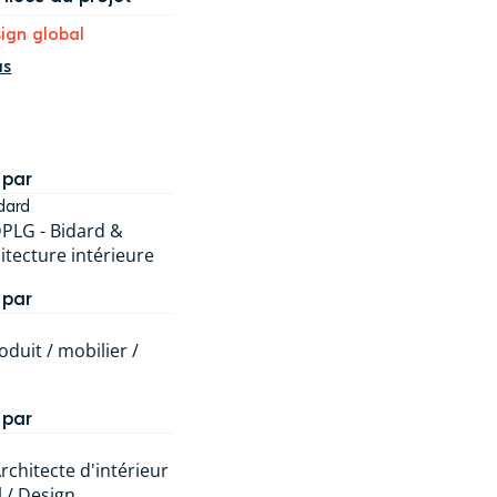
ign global
us
 par
dard
DPLG - Bidard &
hitecture intérieure
 par
duit / mobilier /
 par
rchitecte d'intérieur
l / Design