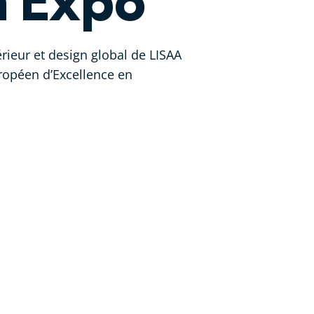
m'Expo
érieur et design global de LISAA
uropéen d’Excellence en