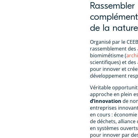
Rassembler 
complémenta
de la nature
Organisé par le CEE
rassemblement des a
biomimétisme (
arch
scientifiques) et des
pour innover et crée
développement resp
Véritable opportunité
approche en plein e
d’innovation
de nom
entreprises innovant
en cours : économie 
de déchets, alliance 
en systèmes ouverts 
pour innover par de