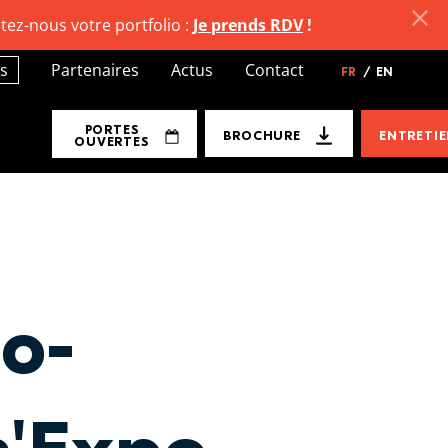
tez-nous votre portfolio :
Je prends RDV
!
s
Partenaires
Actus
Contact
FR
/
EN
PORTES
BROCHURE
ENTRETI
OUVERTES
io-