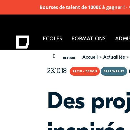
Bourses de talent de 1000€ à gagner !
- 
ÉCOLES
FORMATIONS
ADMI
Accueil
Actualités
VOUS ÊTES ICI
RETOUR
23.10.18
ARCHI / DESIGN
PARTENARIAT
Des proj