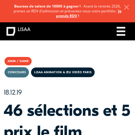
Bourses de talent de 1000€ à gagner !
- Avant la rentrée 2026,
prenez un RDV d'admission et présentez-nous votre portfolio :
Je
prends RDV
!
LISAA
ANIM / GAME
CONCOURS
LISAA ANIMATION & JEU VIDÉO PARIS
18.12.19
46 sélections et 5
prix le film