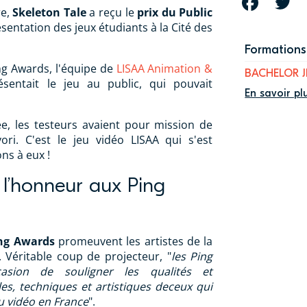
FACEBOOK
T
re,
Skeleton Tale
a reçu le
prix du Public
ésentation des jeux étudiants à la Cité des
Formations 
ng Awards, l'équipe de
LISAA Animation &
BACHELOR 
sentait le jeu au public, qui pouvait
En savoir pl
ée, les testeurs avaient pour mission de
ori. C'est le jeu vidéo LISAA qui s'est
ns à eux !
 l’honneur aux Ping
ng Awards
promeuvent les artistes de la
 Véritable coup de projecteur, "
les Ping
asion de souligner les qualités et
les, techniques et artistiques deceux qui
eu vidéo en France
".