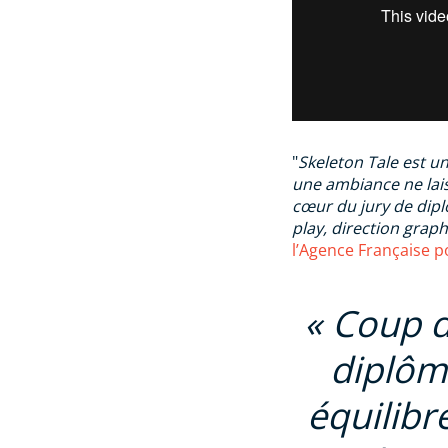
"
Skeleton Tale est u
une ambiance ne lai
cœur du jury de diplô
play, direction graph
l’Agence Française p
Coup d
diplôme
équilibr