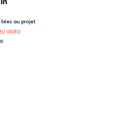
WITTER
LINKEDIN
liées au projet
JEU VIDÉO
us