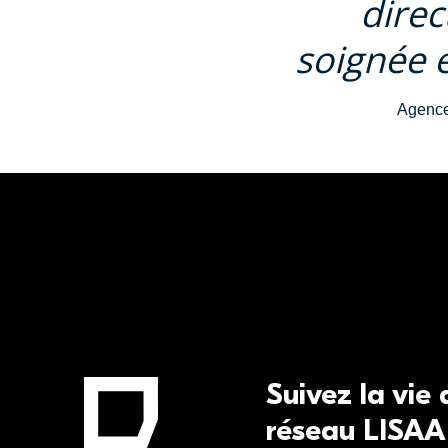
direc
soignée e
Agence
Suivez la vie
réseau LISAA