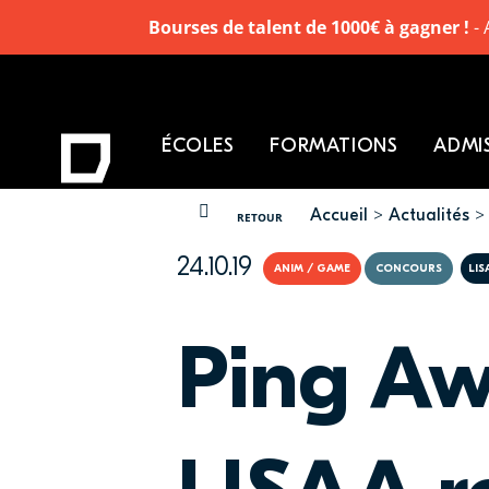
Bourses de talent de 1000€ à gagner !
- 
ÉCOLES
FORMATIONS
ADMI
Accueil
Actualités
VOUS ÊTES ICI
RETOUR
24.10.19
ANIM / GAME
CONCOURS
LIS
Ping Aw