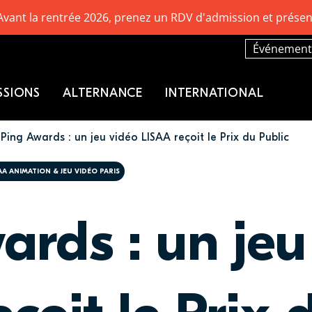
Avant la rentrée 2026, prenez un RDV d'admission et présen
Événement
SSIONS
ALTERNANCE
INTERNATIONAL
Ping Awards : un jeu vidéo LISAA reçoit le Prix du Public
AA ANIMATION & JEU VIDÉO PARIS
ards : un jeu