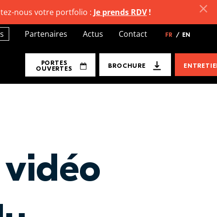
tez-nous votre portfolio :
Je prends RDV
!
s
Partenaires
Actus
Contact
FR
/
EN
PORTES
BROCHURE
ENTRETI
OUVERTES
 vidéo