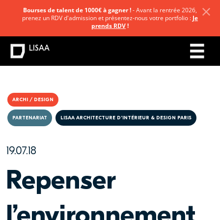
Bourses de talent de 1000€ à gagner !
- Avant la rentrée 2026,
prenez un RDV d'admission et présentez-nous votre portfolio :
Je
prends RDV
!
LISAA
ARCHI / DESIGN
PARTENARIAT
LISAA ARCHITECTURE D’INTÉRIEUR & DESIGN PARIS
19.07.18
Repenser
l’environnement