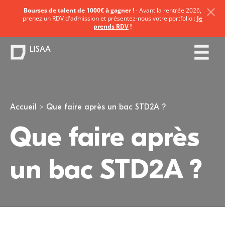
Bourses de talent de 1000€ à gagner !
- Avant la rentrée 2026,
prenez un RDV d'admission et présentez-nous votre portfolio :
Je
prends RDV
!
LISAA
Vous êtes ici
Accueil
Que faire après un bac STD2A ?
Que faire après
un bac STD2A ?