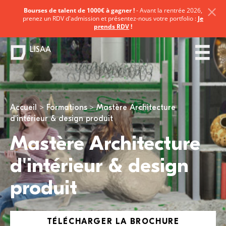
Bourses de talent de 1000€ à gagner !
- Avant la rentrée 2026,
prenez un RDV d'admission et présentez-nous votre portfolio :
Je
prends RDV
!
LISAA
Vous êtes ici
Accueil
Formations
Mastère Architecture
d'intérieur & design produit
Mastère Architecture
d'intérieur & design
produit
TÉLÉCHARGER LA BROCHURE