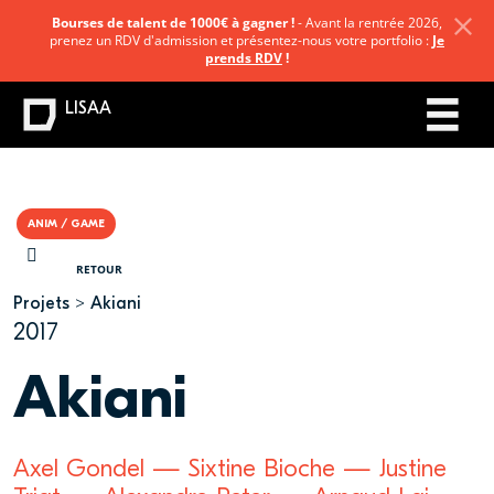
Bourses de talent de 1000€ à gagner !
- Avant la rentrée 2026,
prenez un RDV d'admission et présentez-nous votre portfolio :
Je
prends RDV
!
LISAA
ANIM / GAME
VOUS ÊTES ICI
RETOUR
Projets
Akiani
2017
Akiani
Axel Gondel — Sixtine Bioche — Justine