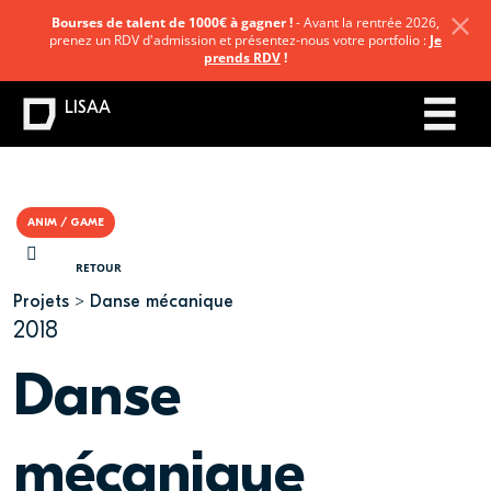
Bourses de talent de 1000€ à gagner !
- Avant la rentrée 2026,
prenez un RDV d'admission et présentez-nous votre portfolio :
Je
prends RDV
!
LISAA
ANIM / GAME
VOUS ÊTES ICI
RETOUR
Projets
Danse mécanique
2018
Danse
mécanique