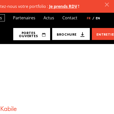
tez-nous votre portfolio :
Je prends RDV
!
s
Partenaires
Actus
Contact
FR
/
EN
PORTES
BROCHURE
ENTRETI
OUVERTES
 Kabile