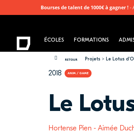
Bourses de talent de 1000€ à gagner !
- 
ÉCOLES
FORMATIONS
ADMI
Projets
Le Lotus d'O
VOUS ÊTES ICI
RETOUR
2018
ANIM / GAME
Le Lotu
Hortense Pien - Aimée Duche