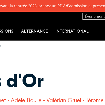
Avant la rentrée 2026, prenez un RDV d'admission et présen
Événement
SSIONS
ALTERNANCE
INTERNATIONAL
r
s d'Or
t - Adèle Boulie - Valérian Gruel - Jérome