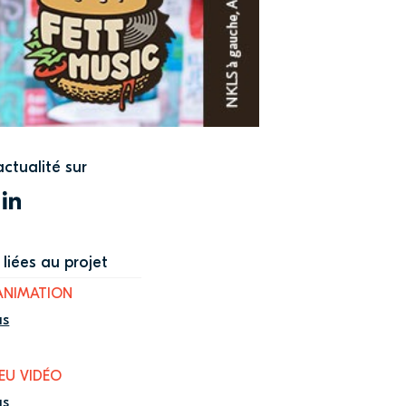
actualité sur
WITTER
LINKEDIN
liées au projet
ANIMATION
us
JEU VIDÉO
us