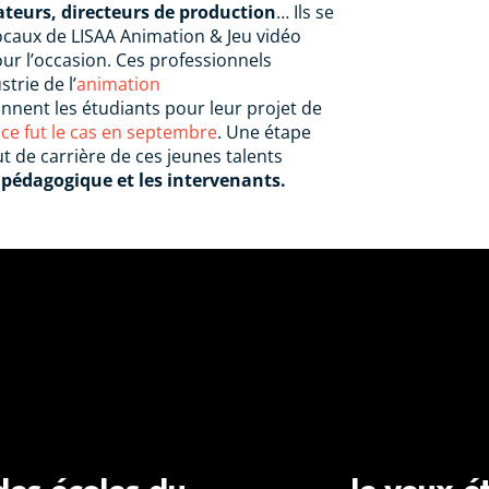
ateurs, directeurs de production
… Ils se
ocaux de LISAA Animation & Jeu vidéo
r l’occasion. Ces professionnels
trie de l’
animation
nnent les étudiants pour leur projet de
e fut le cas en septembre
. Une étape
t de carrière de ces jeunes talents
 pédagogique et les intervenants.