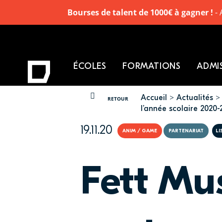
Bourses de talent de 1000€ à gagner !
- 
ÉCOLES
FORMATIONS
ADMI
Accueil
Actualités
VOUS ÊTES ICI
RETOUR
l’année scolaire 2020-
19.11.20
ANIM / GAME
PARTENARIAT
LI
Fett Mu