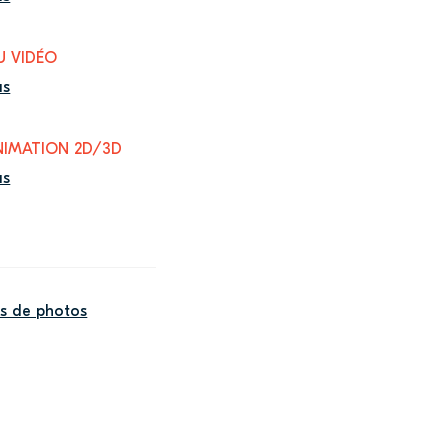
U VIDÉO
us
NIMATION 2D/3D
us
us de photos