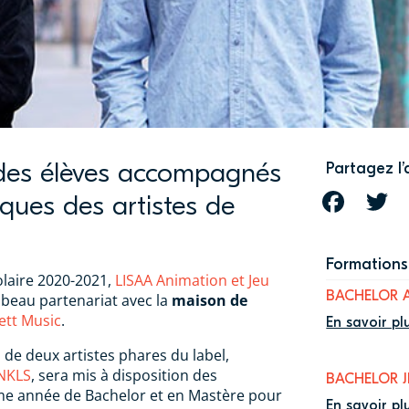
 des élèves accompagnés
Partagez l’
ques des artistes de
FACEBOOK
T
Formations 
olaire 2020-2021,
LISAA Animation et Jeu
BACHELOR 
beau partenariat avec la
maison de
ett Music
.
En savoir pl
 de deux artistes phares du label,
NKLS
, sera mis à disposition des
BACHELOR 
ème année de Bachelor et en Mastère pour
En savoir pl