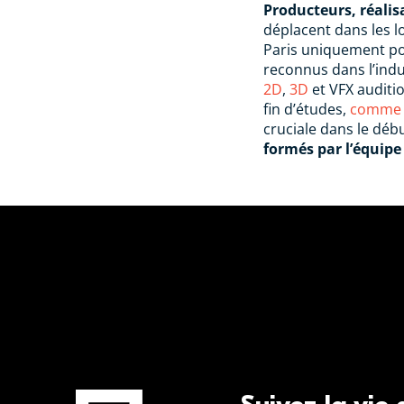
Producteurs, réalis
déplacent dans les l
Paris uniquement pou
reconnus dans l’indus
2D
,
3D
et VFX auditio
fin d’études,
comme c
cruciale dans le débu
formés par l’équipe