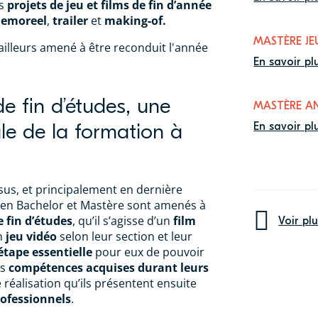
rs
projets de jeu et films de fin d’année
demoreel
,
trailer
et
making-of.
MASTÈRE JE
’ailleurs amené à être reconduit l'année
En savoir pl
de fin d’études, une
MASTÈRE A
le de la formation à
En savoir pl
sus, et principalement en dernière
s en Bachelor et Mastère sont amenés à
e fin d’études
, qu’il s’agisse d’un
film
Voir pl
n
jeu vidéo
selon leur section et leur
étape essentielle
pour eux de pouvoir
es
compétences acquises durant leurs
 réalisation qu’ils présentent ensuite
rofessionnels
.