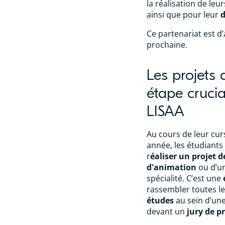
la réalisation de leu
ainsi que pour leur
Ce partenariat est d
prochaine.
Les projets 
étape crucia
LISAA
Au cours de leur cur
année, les étudiant
r
éaliser un projet d
d'animation
ou d’u
spécialité. C’est une
rassembler toutes l
études
au sein d’une
devant un
jury de p