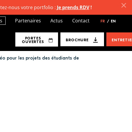
tez-nous votre portfolio :
Je prends RDV
!
s
Partenaires
Actus
Contact
FR
/
EN
PORTES
BROCHURE
ENTRETI
OUVERTES
éo pour les projets des étudiants de