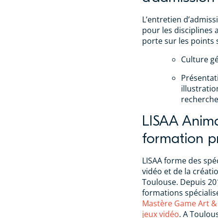
L’entretien d’admiss
pour les disciplines 
porte sur les points 
Culture gé
Présentat
illustrati
recherche
LISAA Anima
formation pr
LISAA forme des spéc
vidéo et de la créati
Toulouse. Depuis 201
formations spécialisé
Mastère Game Art &
jeux vidéo
. A Toulou