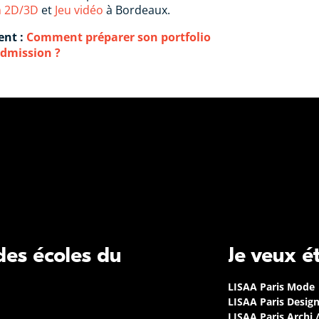
n 2D/3D
et
Jeu vidéo
à Bordeaux.
ent :
Comment préparer son portfolio
admission ?
 des écoles du
Je veux é
LISAA Paris Mode
LISAA Paris Desig
LISAA Paris Archi 