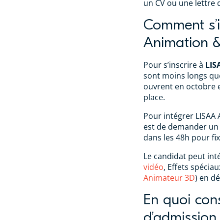
un CV ou une lettre 
Comment s’i
Animation &
Pour s’inscrire à
LIS
sont moins longs qu
ouvrent en octobre et
place.
Pour intégrer LISAA 
est de demander un e
dans les 48h pour fi
Le candidat peut int
vidéo
, Effets spéciau
Animateur 3D
) en d
En quoi consi
d’admission