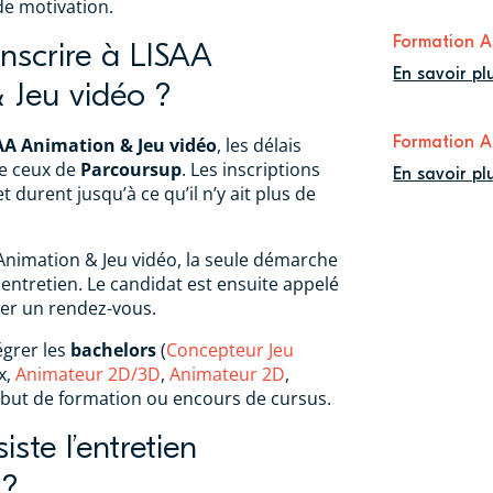
de motivation.
Formation A
nscrire à LISAA
En savoir pl
 Jeu vidéo ?
Formation A
AA Animation & Jeu vidéo
, les délais
e ceux de
Parcoursup
. Les inscriptions
En savoir pl
 durent jusqu’à ce qu’il n’y ait plus de
Animation & Jeu vidéo, la seule démarche
ntretien. Le candidat est ensuite appelé
xer un rendez-vous.
égrer les
bachelors
(
Concepteur Jeu
x,
Animateur 2D/3D
,
Animateur 2D
,
ébut de formation ou encours de cursus.
ste l’entretien
 ?