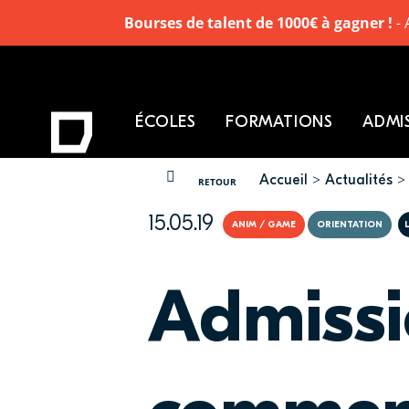
Bourses de talent de 1000€ à gagner !
- 
ÉCOLES
FORMATIONS
ADMI
Accueil
Actualités
VOUS ÊTES ICI
RETOUR
15.05.19
ANIM / GAME
ORIENTATION
Admissi