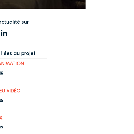
actualité sur
WITTER
LINKEDIN
liées au projet
ANIMATION
us
JEU VIDÉO
us
FX
us