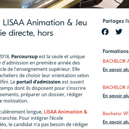
 à LISAA Animation & Jeu
Partagez l’
ie directe, hors
FACEBOOK
T
Formations 
 2018,
Parcoursup
est la seule et unique
BACHELOR 
e d'admission en première année des
cle de l'enseignement supérieur. Elle
En savoir pl
cheliers de choisir leur orientation selon
fini. Le
portail d’admission
est ouvert
emps dont ils disposent pour s’inscrire
BACHELOR 
issements, préparer un dossier, rédiger
En savoir pl
de motivation.
culièrement longue,
LISAA Animation &
Bachelor V
franchie. Pour intégrer l’école
En savoir pl
déo, le candidat n’a pas besoin de rédiger