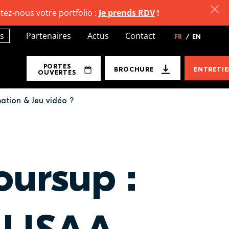
tez-nous votre portfolio :
Je prends RDV
!
s
Partenaires
Actus
Contact
FR
/
EN
PORTES
BROCHURE
ENTRETI
OUVERTES
ation & Jeu vidéo ?
oursup :